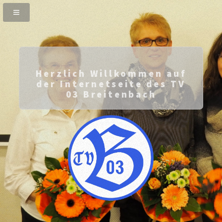
Herzlich Willkommen auf
der Internetseite des TV
03 Breitenbach