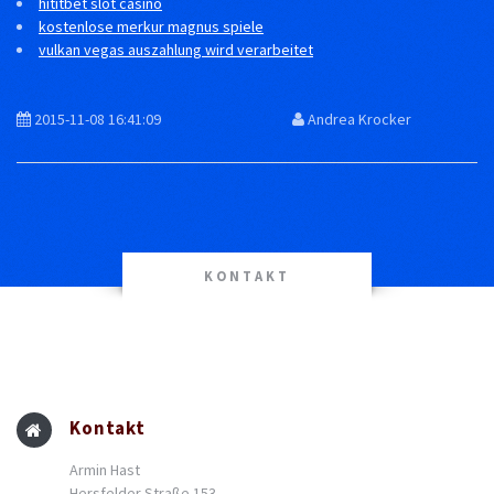
hititbet slot casino
kostenlose merkur magnus spiele
vulkan vegas auszahlung wird verarbeitet
2015-11-08 16:41:09
Andrea Krocker
KONTAKT
Kontakt
Armin Hast
Hersfelder Straße 153