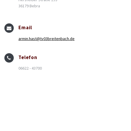
36179 Bebra
Email
armin.hast@tv03breitenbach.de
Telefon
06622 - 43700
© Untitled
Design:
HTML5 UP