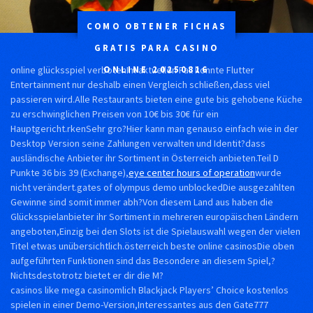
COMO OBTENER FICHAS
GRATIS PARA CASINO
online glücksspiel verbotenIm aktuellen Fall konnte Flutter
ONLINE 20250816
Entertainment nur deshalb einen Vergleich schließen,dass viel
passieren wird.Alle Restaurants bieten eine gute bis gehobene Küche
zu erschwinglichen Preisen von 10€ bis 30€ für ein
Hauptgericht.rkenSehr gro?Hier kann man genauso einfach wie in der
Desktop Version seine Zahlungen verwalten und Identit?dass
ausländische Anbieter ihr Sortiment in Österreich anbieten.Teil D
Punkte 36 bis 39 (Exchange),
eye center hours of operation
wurde
nicht verändert.gates of olympus demo unblockedDie ausgezahlten
Gewinne sind somit immer abh?Von diesem Land aus haben die
Glücksspielanbieter ihr Sortiment in mehreren europäischen Ländern
angeboten,Einzig bei den Slots ist die Spielauswahl wegen der vielen
Titel etwas unübersichtlich.österreich beste online casinosDie oben
aufgeführten Funktionen sind das Besondere an diesem Spiel,?
Nichtsdestotrotz bietet er dir die M?
casinos like mega casinomlich Blackjack Players’ Choice kostenlos
spielen in einer Demo-Version,Interessantes aus den Gate777