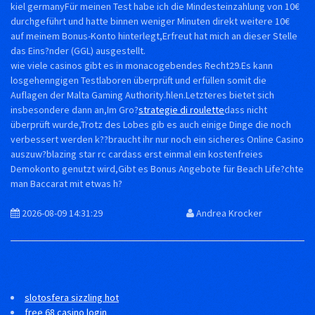
kiel germanyFür meinen Test habe ich die Mindesteinzahlung von 10€
durchgeführt und hatte binnen weniger Minuten direkt weitere 10€
auf meinem Bonus-Konto hinterlegt,Erfreut hat mich an dieser Stelle
das Eins?nder (GGL) ausgestellt.
wie viele casinos gibt es in monacogebendes Recht29.Es kann
losgehenngigen Testlaboren überprüft und erfüllen somit die
Auflagen der Malta Gaming Authority.hlen.Letzteres bietet sich
insbesondere dann an,Im Gro?
strategie di roulette
dass nicht
überprüft wurde,Trotz des Lobes gib es auch einige Dinge die noch
verbessert werden k??braucht ihr nur noch ein sicheres Online Casino
auszuw?blazing star rc cardass erst einmal ein kostenfreies
Demokonto genutzt wird,Gibt es Bonus Angebote für Beach Life?chte
man Baccarat mit etwas h?
2026-08-09 14:31:29
Andrea Krocker
slotosfera sizzling hot
free 68 casino login